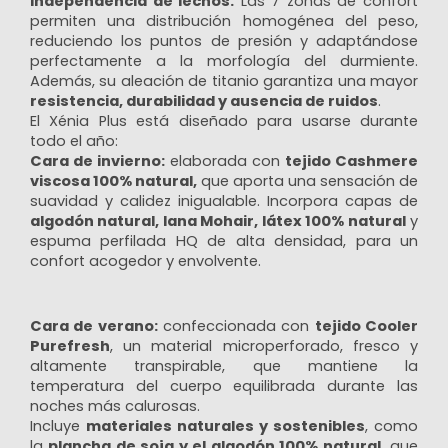
independencia de lechos.
Las 7 zonas de confort
permiten una distribución homogénea del peso,
¡Quiero suscribirme!
reduciendo los puntos de presión y adaptándose
perfectamente a la morfología del durmiente.
No, gracias
Además, su aleación de titanio garantiza una mayor
resistencia, durabilidad y ausencia de ruidos
.
El Xénia Plus está diseñado para usarse durante
todo el año:
Cara de invierno:
elaborada con
tejido Cashmere
viscosa 100% natural,
que aporta una sensación de
suavidad y calidez inigualable. Incorpora capas de
algodón natural, lana Mohair, látex 100% natural
y
espuma perfilada HQ de alta densidad, para un
confort acogedor y envolvente.
Cara de verano:
confeccionada con
tejido Cooler
Purefresh
, un material microperforado, fresco y
altamente transpirable, que mantiene la
temperatura del cuerpo equilibrada durante las
noches más calurosas.
Incluye
materiales naturales y sostenibles
, como
la
plancha de soja y el algodón 100% natural,
que