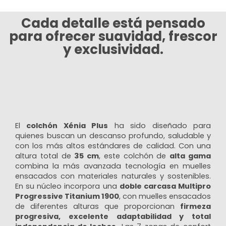
Cada detalle está pensado
para ofrecer suavidad, frescor
y exclusividad.
El
colchón Xénia Plus
ha sido diseñado para
quienes buscan un descanso profundo, saludable y
con los más altos estándares de calidad. Con una
altura total de
35 cm
, este colchón de
alta gama
combina la más avanzada tecnología en muelles
¡Suscríbete a nuestra newsletter y
ensacados con materiales naturales y sostenibles.
recibe ofertas exclusivas!
En su núcleo incorpora una
doble carcasa Multipro
Regístrate en nuestra newsletter. Recibirás ofertas
exclusivas y estarás siempre informado sobre
Progressive Titanium 1900
, con muelles ensacados
nuestras últimas novedades.
de diferentes alturas que proporcionan
firmeza
progresiva, excelente adaptabilidad y total