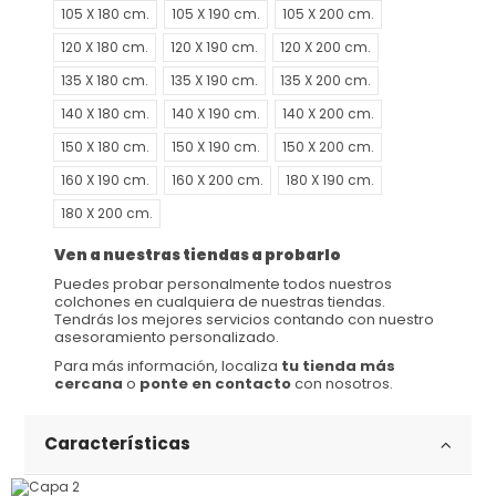
105 X 180 cm.
105 X 190 cm.
105 X 200 cm.
120 X 180 cm.
120 X 190 cm.
120 X 200 cm.
135 X 180 cm.
135 X 190 cm.
135 X 200 cm.
140 X 180 cm.
140 X 190 cm.
140 X 200 cm.
150 X 180 cm.
150 X 190 cm.
150 X 200 cm.
160 X 190 cm.
160 X 200 cm.
180 X 190 cm.
180 X 200 cm.
Ven a nuestras tiendas a probarlo
Puedes probar personalmente todos nuestros
colchones en cualquiera de nuestras tiendas.
Tendrás los mejores servicios contando con nuestro
asesoramiento personalizado.
Para más información, localiza
tu tienda más
cercana
o
ponte en contacto
con nosotros.
Características