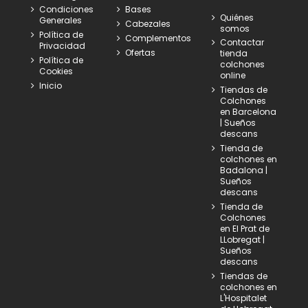
Condiciones
Bases
Quiénes
Generales
Cabezales
somos
Política de
Complementos
Contactar
Privacidad
Ofertas
tienda
Política de
colchones
Cookies
online
Inicio
Tiendas de
Colchones
en Barcelona
| Sueños
descans
Tienda de
colchones en
Badalona |
Sueños
descans
Tienda de
Colchones
en El Prat de
LLobregat |
Sueños
descans
Tiendas de
colchones en
L'Hospitalet