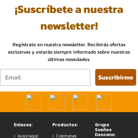
¡Suscríbete a nuestra
newsletter!
Regístrate en nuestra newsletter. Recibirás ofertas
exclusivas y estarás siempre informado sobre nuestras
últimas novedades.
Email
Suscribirme
Enlaces:
Productos:
Grupo
Sueños
Descans:
Aviso legal
Colchones