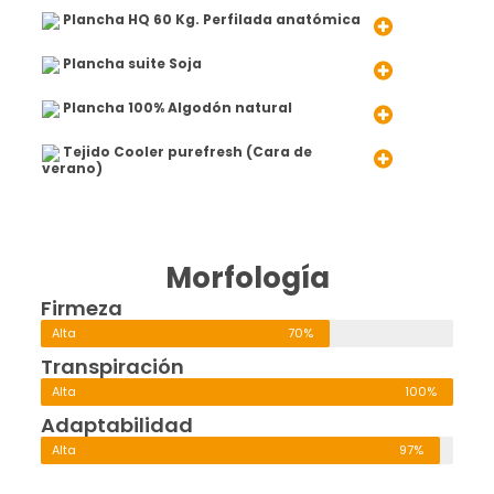
Plancha HQ 60 Kg. Perfilada anatómica
Plancha suite Soja
Plancha 100% Algodón natural
Tejido Cooler purefresh (Cara de
verano)
Morfología
Firmeza
Alta
70%
Transpiración
Alta
100%
Adaptabilidad
Alta
97%