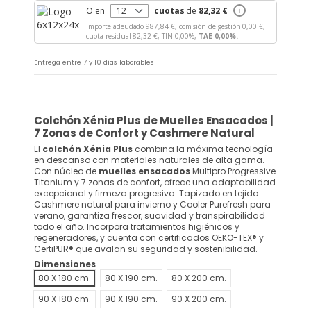
O en
cuotas
de
82,32 €
i
Importe adeudado
987,84 €,
comisión de gestión
0,00 €,
cuota residual
82,32 €,
TIN
0,00%,
TAE
0,00%.
Entrega entre 7 y 10 días laborables
Colchón Xénia Plus de Muelles Ensacados |
7 Zonas de Confort y Cashmere Natural
El
colchón Xénia Plus
combina la máxima tecnología
en descanso con materiales naturales de alta gama.
Con núcleo de
muelles ensacados
Multipro Progressive
Titanium y 7 zonas de confort, ofrece una adaptabilidad
excepcional y firmeza progresiva. Tapizado en tejido
Cashmere natural para invierno y Cooler Purefresh para
verano, garantiza frescor, suavidad y transpirabilidad
todo el año. Incorpora tratamientos higiénicos y
regeneradores, y cuenta con certificados OEKO-TEX® y
CertiPUR® que avalan su seguridad y sostenibilidad.
Dimensiones
80 X 180 cm.
80 X 190 cm.
80 X 200 cm.
90 X 180 cm.
90 X 190 cm.
90 X 200 cm.