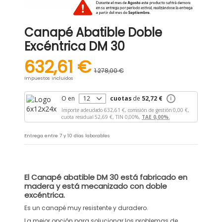
Canapé Abatible Doble
Excéntrica DM 30
632,61 €
1.278,00 €
-50,5%
Impuestos incluidos
O en
cuotas
de
52,72 €
i
Importe adeudado
632,61 €,
comisión de gestión
0,00 €,
cuota residual
52,69 €,
TIN
0,00%,
TAE
0,00%.
Entrega entre 7 y 10 días laborables
El
Canapé abatible DM 30
está fabricado en
madera y está mecanizado con doble
excéntrica.
Es un canapé muy resistente y duradero.
La mejor opción para solucionar los problemas de