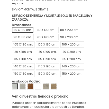
espacio.
ENVÍO Y MONTAJE GRATIS.
SERVICIO DE ENTREGA Y MONTAJE SOLO EN BARCELONA Y
ZARAGOZA.
Dimensiones
80 X 180 cm.
80 X 190 cm.
80 X 200 cm.
90 X 180 cm.
90 X 190 cm.
90 X 200 cm.
105 X 180 cm.
105 X 190 cm.
105 X 200 cm.
120 X 180 cm.
120 X 190 cm.
120 X 200 cm.
135 X 180 cm.
135 X 190 cm.
135 X 200 cm.
140 X 180 cm.
140 X 190 cm.
140 X 200 cm.
150 X 180 cm.
150 X 190 cm.
150 X 200 cm.
Acabados Madera
BLANCO H
DEKAPE H
NOGAL H
WENGUE H
NORDICO H
ROBLE H
Ven a nuestras tiendas a probarlo
Puedes probar personalmente todos nuestros
colchones en cualquiera de nuestras tiendas.