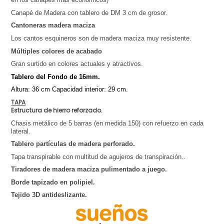
Canapé de Madera con tablero de DM 3 cm de grosor.
Cantoneras madera maciza 
Los cantos esquineros son de madera maciza muy resistente. 
Múltiples colores de acabado
Gran surtido en colores actuales y atractivos. 
Tablero del Fondo de 16mm.
Altura: 36 cm
Capacidad interior: 29 cm. 
TAPA
Estructura de hierro reforzado.
Chasis metálico de 5 barras (en medida 150) con refuerzo en cada 
lateral.
Tablero partículas de madera perforado.
Tapa transpirable con multitud de agujeros de transpiración.. 
¡Suscríbete a nuestra newsletter y
Tiradores de madera maciza pulimentado a juego.
recibe ofertas exclusivas!
Borde tapizado en polipiel.
Regístrate en nuestra newsletter. Recibirás ofertas
exclusivas y estarás siempre informado sobre
nuestras últimas novedades.
Tejido 3D antideslizante. 