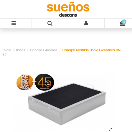
-50,5%
0
Inicio
Bases
Canapes Arcones
Canapé Abatible Doble Excéntrica DM
30