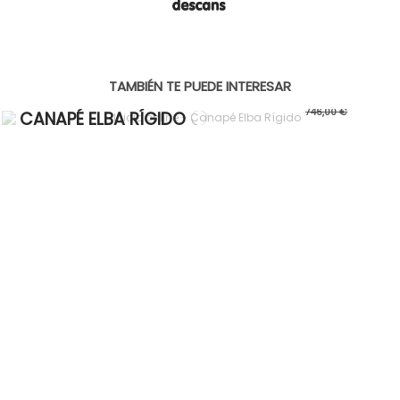
¡Quiero suscribirme!
No, gracias
TAMBIÉN TE PUEDE INTERESAR
410,30 €
Canapés Tapizados
746,00 €
CANAPÉ ELBA RÍGIDO