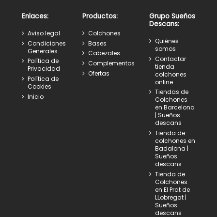
Enlaces:
Productos:
Grupo Sueños
Descans:
Aviso legal
Colchones
Quiénes
Condiciones
Bases
somos
Generales
Cabezales
Contactar
Política de
Complementos
tienda
Privacidad
Ofertas
colchones
Política de
online
Cookies
Tiendas de
Inicio
Colchones
en Barcelona
| Sueños
descans
Tienda de
colchones en
Badalona |
Sueños
descans
Tienda de
Colchones
en El Prat de
LLobregat |
Sueños
descans