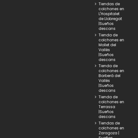
Tiendas de
colchones en
L'Hospitalet
de Llobregat
|Sueños
descans
Tienda de
colchones en
Mollet del
Vallès
|Sueños
descans
Tienda de
colchones en
Barberá del
Vallés
|Sueños
descans
Tienda de
colchones en
Terrassa
|Sueños
descans
Tiendas de
colchones en
Zaragoza |
Sueños