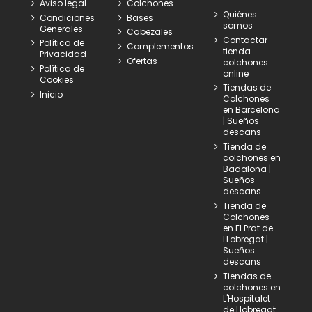
Aviso legal
Colchones
Quiénes
Condiciones
Bases
somos
Generales
Cabezales
Contactar
Política de
Complementos
tienda
Privacidad
Ofertas
colchones
Política de
online
Cookies
Tiendas de
Inicio
Colchones
en Barcelona
| Sueños
descans
Tienda de
colchones en
Badalona |
Sueños
descans
Tienda de
Colchones
en El Prat de
LLobregat |
Sueños
descans
Tiendas de
colchones en
L'Hospitalet
de Llobregat