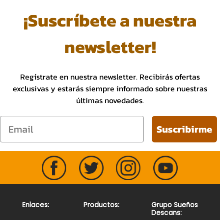
nuestras últimas novedades.
¡Suscríbete a nuestra
newsletter!
¡Quiero suscribirme!
No, gracias
Regístrate en nuestra newsletter. Recibirás ofertas
exclusivas y estarás siempre informado sobre nuestras
últimas novedades.
Email
Suscribirme
Enlaces:
Productos:
Grupo Sueños
Descans: