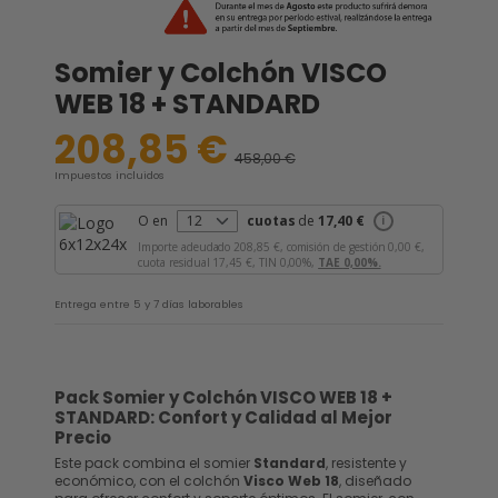
Somier y Colchón VISCO
WEB 18 + STANDARD
208,85 €
458,00 €
-54,4%
Impuestos incluidos
O en
cuotas
de
17,40 €
i
Importe adeudado
208,85 €,
comisión de gestión
0,00 €,
cuota residual
17,45 €,
TIN
0,00%,
TAE
0,00%.
Entrega entre 5 y 7 días laborables
Pack Somier y Colchón VISCO WEB 18 +
STANDARD: Confort y Calidad al Mejor
Precio
Este pack combina el somier
Standard
, resistente y
económico, con el colchón
Visco Web 18
, diseñado