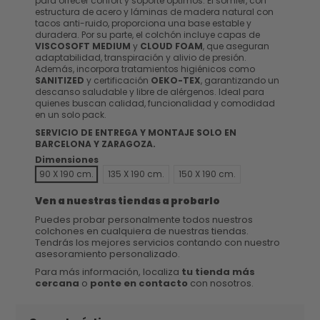
para ofrecer confort y soporte óptimos. El somier, con
estructura de acero y láminas de madera natural con
tacos anti-ruido, proporciona una base estable y
duradera. Por su parte, el colchón incluye capas de
VISCOSOFT MEDIUM
y
CLOUD FOAM
, que aseguran
adaptabilidad, transpiración y alivio de presión.
Además, incorpora tratamientos higiénicos como
SANITIZED
y certificación
OEKO-TEX
, garantizando un
descanso saludable y libre de alérgenos. Ideal para
quienes buscan calidad, funcionalidad y comodidad
en un solo pack.
SERVICIO DE ENTREGA Y MONTAJE SOLO EN
BARCELONA Y ZARAGOZA.
Dimensiones
90 X 190 cm.
135 X 190 cm.
150 X 190 cm.
Ven a nuestras tiendas a probarlo
Puedes probar personalmente todos nuestros
colchones en cualquiera de nuestras tiendas.
Tendrás los mejores servicios contando con nuestro
asesoramiento personalizado.
Para más información, localiza
tu tienda más
cercana
o
ponte en contacto
con nosotros.