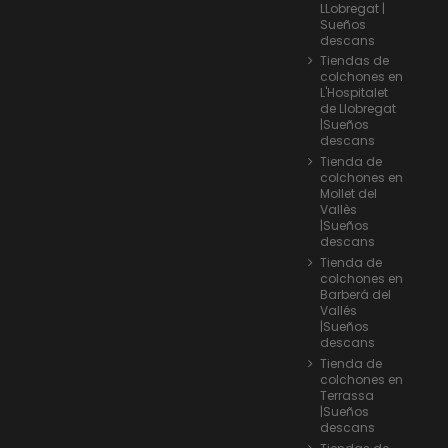
LLobregat |
Sueños
descans
Tiendas de
colchones en
L'Hospitalet
de Llobregat
|Sueños
descans
Tienda de
colchones en
Mollet del
Vallès
|Sueños
descans
Tienda de
colchones en
Barberá del
Vallés
|Sueños
descans
Tienda de
colchones en
Terrassa
|Sueños
descans