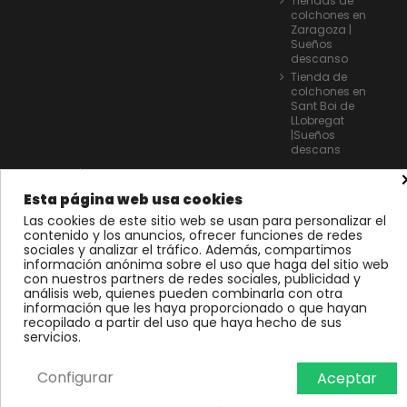
Tiendas de
colchones en
Zaragoza |
Sueños
descanso
Tienda de
colchones en
Sant Boi de
LLobregat
|Sueños
descans
Contáctanos
Esta página web usa cookies
GRUP SOMNIS S.L.
Las cookies de este sitio web se usan para personalizar el
contenido y los anuncios, ofrecer funciones de redes
info@grupsomnis.com
sociales y analizar el tráfico. Además, compartimos
información anónima sobre el uso que haga del sitio web
con nuestros partners de redes sociales, publicidad y
análisis web, quienes pueden combinarla con otra
información que les haya proporcionado o que hayan
recopilado a partir del uso que haya hecho de sus
servicios.
Configurar
Aceptar
Añadir al carrito