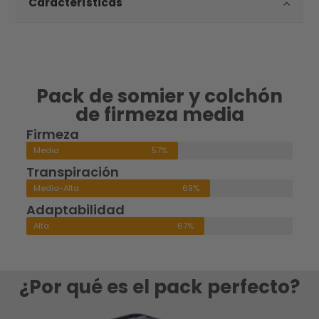
Características
Pack de somier y colchón
de firmeza media
Firmeza
Media
57%
Transpiración
Media-Alta
69%
Adaptabilidad
Alta
67%
¿Por qué es el pack perfecto?