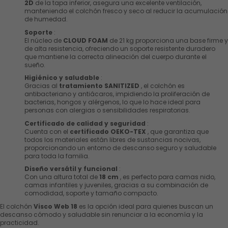
2D
de la tapa inferior, asegura una excelente ventilación,
manteniendo el colchón fresco y seco al reducir la acumulación
de humedad.
Soporte
:
El núcleo de
CLOUD FOAM
de 21 kg proporciona una base firme y
de alta resistencia, ofreciendo un soporte resistente duradero
que mantiene la correcta alineación del cuerpo durante el
sueño.
Higiénico y saludable
:
Gracias al
tratamiento SANITIZED
, el colchón es
antibacteriano y antiácaros, impidiendo la proliferación de
bacterias, hongos y alérgenos, lo que lo hace ideal para
personas con alergias o sensibilidades respiratorias.
Certificado de calidad y seguridad
:
Cuenta con el
certificado OEKO-TEX
, que garantiza que
todos los materiales están libres de sustancias nocivas,
proporcionando un entorno de descanso seguro y saludable
para toda la familia.
Diseño versátil y funcional
:
Con una altura total de
18 cm
, es perfecto para camas nido,
camas infantiles y juveniles, gracias a su combinación de
comodidad, soporte y tamaño compacto.
El colchón
Visco Web 18
es la opción ideal para quienes buscan un
descanso cómodo y saludable sin renunciar a la economía y la
practicidad.