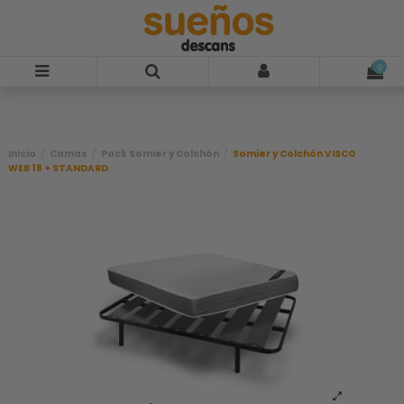
-54,4%
0
Inicio
Camas
Pack Somier y Colchón
Somier y Colchón VISCO
WEB 18 + STANDARD