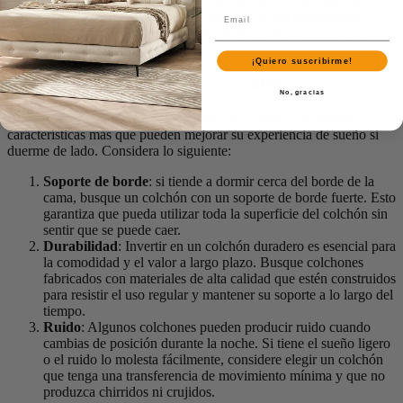
alineación adecuada de su columna. Recuerde, el nivel ideal de
firmeza puede variar según su peso corporal y sus preferencias
personales, así que tómese el tiempo necesario para encontrar el que
más le convenga.
¡Quiero suscribirme!
Características adicionales a considerar
No, gracias
Además del tipo de colchón y el nivel de firmeza, hay algunas
características más que pueden mejorar su experiencia de sueño si
duerme de lado. Considera lo siguiente:
Soporte de borde
: si tiende a dormir cerca del borde de la
cama, busque un colchón con un soporte de borde fuerte. Esto
garantiza que pueda utilizar toda la superficie del colchón sin
sentir que se puede caer.
Durabilidad
: Invertir en un colchón duradero es esencial para
la comodidad y el valor a largo plazo. Busque colchones
fabricados con materiales de alta calidad que estén construidos
para resistir el uso regular y mantener su soporte a lo largo del
tiempo.
Ruido
: Algunos colchones pueden producir ruido cuando
cambias de posición durante la noche. Si tiene el sueño ligero
o el ruido lo molesta fácilmente, considere elegir un colchón
que tenga una transferencia de movimiento mínima y que no
produzca chirridos ni crujidos.