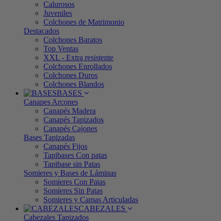
Calurosos
Juveniles
Colchones de Matrimonio
Destacados
Colchones Baratos
Top Ventas
XXL - Extra resistente
Colchones Enrollados
Colchones Duros
Colchones Blandos
BASES
Canapes Arcones
Canapés Madera
Canapés Tapizados
Canapés Cajones
Bases Tapizadas
Canapés Fijos
Tapibases Con patas
Tapibase sin Patas
Somieres y Bases de Láminas
Somieres Con Patas
Somieres Sin Patas
Somieres y Camas Articuladas
CABEZALES
Cabezales Tapizados