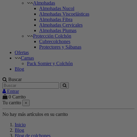
Almohadas
Almohadas Nucol
Almohadas Viscoelásticas
Almohadas Fibra
Almohadas Cervicales
Almohadas Plumas
Protección Colchón
Cubrecolchones
Protectores y Sábanas
Ofertas
Camas
Pack Somier y Colchón
Blog
Buscar
Entrar
0
Carrito
Tu carrito
×
No hay más artículos en su carrito
Inicio
Blog
Blog de colchones