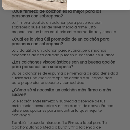
Preguntas frecuentes
¿Qué firmeza de colchón es la mejor para las
personas con sobrepeso?
La firmeza ideal de un colchón para personas con
sobrepeso suele ser de nivel medio a firme. Esto
proporciona un buen equilibrio entre comodidad y soporte.
¿Cuál es la vida útil promedio de un colchón para
personas con sobrepeso?
La vida útil de un colchón puede variar, pero muchos
colchones de alta calidad pueden durar entre 7 y 10 años.
¿Los colchones viscoelásticos son una buena opción
para personas con sobrepeso?
Sí, los colchones de espuma de memoria de alta densidad
suelen ser una excelente opción debido a su capacidad
para proporcionar soporte y comodidad.
¿Cómo sé si necesito un colchón más firme o más
suave?
La elección entre firmeza y suavidad depende de tus
preferencias personales y necesidades de apoyo. Prueba
diferentes opciones para encontrar la que mejor te
convenga.
También te puede interesar:
“La Firmeza Ideal para Tu
Colchón: Blando, Medio o Duro”
y “
Ir a la tienda de