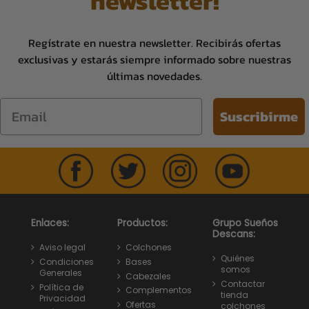
newsletter!
Regístrate en nuestra newsletter. Recibirás ofertas
exclusivas y estarás siempre informado sobre nuestras
últimas novedades.
Email
Suscribirme
Enlaces:
Productos:
Grupo Sueños
Descans:
Aviso legal
Colchones
Quiénes
Condiciones
Bases
somos
Generales
Cabezales
Contactar
Política de
Complementos
tienda
Privacidad
Ofertas
colchones