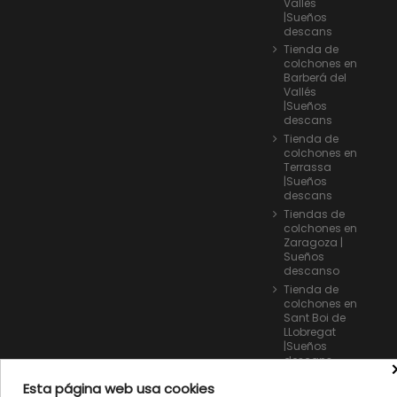
Vallès
|Sueños
descans
Tienda de
colchones en
Barberá del
Vallés
|Sueños
descans
Tienda de
colchones en
Terrassa
|Sueños
descans
Tiendas de
colchones en
Zaragoza |
Sueños
descanso
Tienda de
colchones en
Sant Boi de
LLobregat
|Sueños
descans
Contáctanos
Esta página web usa cookies