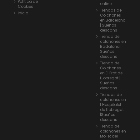
Política de
online
Cookies
Tiendas de
Inicio
Colchones
en Barcelona
| Sueños
descans
Tienda de
colchones en
Badalona |
Sueños
descans
Tienda de
Colchones
en El Prat de
LLobregat |
Sueños
descans
Tiendas de
colchones en
L'Hospitalet
de Llobregat
|Sueños
descans
Tienda de
colchones en
Mollet del