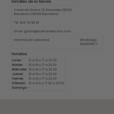
Detalles de la tienda
Carrer de Girona, 112, Eixample, 08009
Barcelona 08009 Barcelona
Tel. 934 76 45 81
Email:
girona@suenosdescans.com
Información adicional
Whatsapp:
626808877
Horarios
Lunes :
10 a 14 y 17 a 20:30
Martes:
10 a 14 y 17 a 20:30
Miércoles:
10 a 14 y 17 a 20:30
Jueves:
10 a 14 y 17 a 20:30
Viernes:
10 a 14 y 17 a 20:30
Sábado:
10 a 14 h y 17:30 a 20:30
Domingo:
-