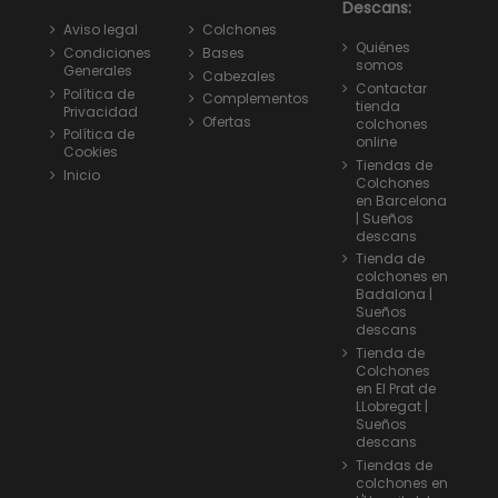
Descans:
Aviso legal
Colchones
Quiénes
Condiciones
Bases
somos
Generales
Cabezales
Contactar
Política de
Complementos
tienda
Privacidad
Ofertas
colchones
Política de
online
Cookies
Tiendas de
Inicio
Colchones
en Barcelona
| Sueños
descans
Tienda de
colchones en
Badalona |
Sueños
descans
Tienda de
Colchones
en El Prat de
LLobregat |
Sueños
descans
Tiendas de
colchones en