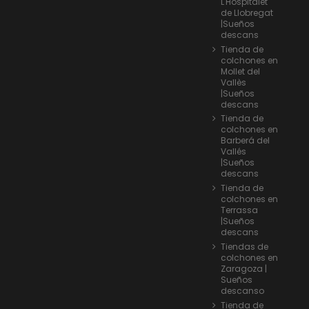
L'Hospitalet
de Llobregat
|Sueños
descans
Tienda de
colchones en
Mollet del
Vallès
|Sueños
descans
Tienda de
colchones en
Barberá del
Vallés
|Sueños
descans
Tienda de
colchones en
Terrassa
|Sueños
descans
Tiendas de
colchones en
Zaragoza |
Sueños
descanso
Tienda de