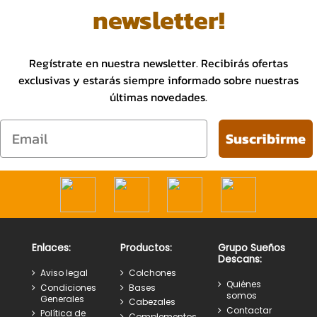
newsletter!
Regístrate en nuestra newsletter. Recibirás ofertas
exclusivas y estarás siempre informado sobre nuestras
últimas novedades.
Email
Suscribirme
Enlaces:
Productos:
Grupo Sueños
Descans:
Aviso legal
Colchones
Quiénes
Condiciones
Bases
somos
Generales
Cabezales
Contactar
Política de
Complementos