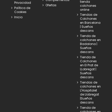
tienda
Privacidad
Ofertas
colchones
Política de
online
Cookies
Tiendas de
Inicio
Colchones
en Barcelona
| Sueños
descans
Tienda de
colchones en
Badalona |
Sueños
descans
Tienda de
Colchones
en El Prat de
LLobregat |
Sueños
descans
Tiendas de
colchones en
L'Hospitalet
de Llobregat
|Sueños
descans
Tienda de
colchones en