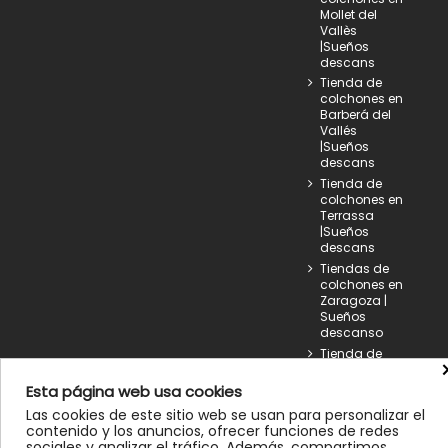
Mollet del
Vallès
|Sueños
descans
Tienda de
colchones en
Barberá del
Vallés
|Sueños
descans
Tienda de
colchones en
Terrassa
|Sueños
descans
Tiendas de
colchones en
Zaragoza |
Sueños
descanso
Tienda de
colchones en
Sant Boi de
Esta página web usa cookies
LLobregat
Las cookies de este sitio web se usan para personalizar el
|Sueños
contenido y los anuncios, ofrecer funciones de redes
descans
sociales y analizar el tráfico. Además, compartimos