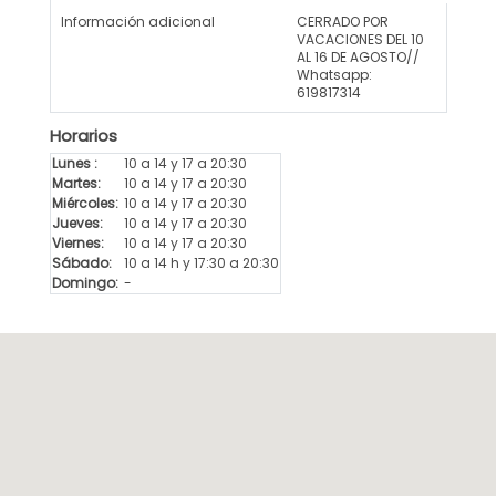
Información adicional
CERRADO POR
VACACIONES DEL 10
AL 16 DE AGOSTO//
Whatsapp:
619817314
Horarios
Lunes :
10 a 14 y 17 a 20:30
Martes:
10 a 14 y 17 a 20:30
Miércoles:
10 a 14 y 17 a 20:30
Jueves:
10 a 14 y 17 a 20:30
Viernes:
10 a 14 y 17 a 20:30
Sábado:
10 a 14 h y 17:30 a 20:30
Domingo:
-