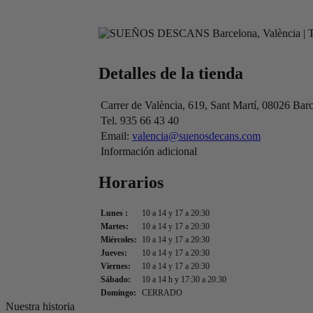
Detalles de la tienda
Carrer de València, 619, Sant Martí, 08026 Ba
Tel. 935 66 43 40
Email:
valencia@suenosdecans.com
Información adicional
Horarios
Lunes :
10 a 14 y 17 a 20:30
Martes:
10 a 14 y 17 a 20:30
Miércoles:
10 a 14 y 17 a 20:30
Jueves:
10 a 14 y 17 a 20:30
Viernes:
10 a 14 y 17 a 20:30
Sábado:
10 a 14 h y 17:30 a 20:30
Domingo:
CERRADO
Nuestra historia