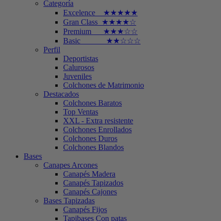
Categoría
Excelence ★★★★★
Gran Class ★★★★☆
Premium ★★★☆☆
Basic ★★☆☆☆
Perfil
Deportistas
Calurosos
Juveniles
Colchones de Matrimonio
Destacados
Colchones Baratos
Top Ventas
XXL - Extra resistente
Colchones Enrollados
Colchones Duros
Colchones Blandos
Bases
Canapes Arcones
Canapés Madera
Canapés Tapizados
Canapés Cajones
Bases Tapizadas
Canapés Fijos
Tapibases Con patas