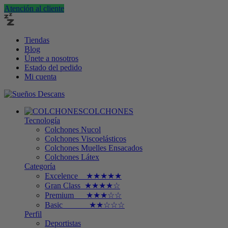
Atención al cliente
Tiendas
Blog
Únete a nosotros
Estado del pedido
Mi cuenta
COLCHONES
Tecnología
Colchones Nucol
Colchones Viscoelásticos
Colchones Muelles Ensacados
Colchones Látex
Categoría
Excelence ★★★★★
Gran Class ★★★★☆
Premium ★★★☆☆
Basic ★★☆☆☆
Perfil
Deportistas