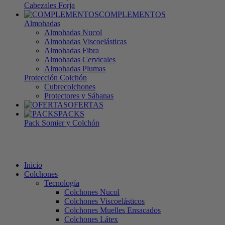
Cabezales Forja
COMPLEMENTOS
Almohadas
Almohadas Nucol
Almohadas Viscoelásticas
Almohadas Fibra
Almohadas Cervicales
Almohadas Plumas
Protección Colchón
Cubrecolchones
Protectores y Sábanas
OFERTAS
PACKS
Pack Somier y Colchón
Inicio
Colchones
Tecnología
Colchones Nucol
Colchones Viscoelásticos
Colchones Muelles Ensacados
Colchones Látex