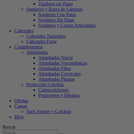
Tapibase sin Patas
Somieres y Bases de Láminas
Somieres Con Patas
Somieres Sin Patas
Somieres y Camas Articuladas
Cabezales
Cabezales Tapizados
Cabezales Forja
Complementos
Almohadas
Almohadas Nucol
Almohadas Viscoelásticas
Almohadas Fibra
Almohadas Cervicales
Almohadas Plumas
Protección Colchón
Cubrecolchones
Protectores y Sábanas
Ofertas
Camas
Pack Somier y Colchón
Blog
Buscar