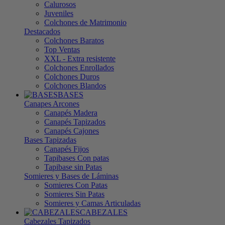
Calurosos
Juveniles
Colchones de Matrimonio
Destacados
Colchones Baratos
Top Ventas
XXL - Extra resistente
Colchones Enrollados
Colchones Duros
Colchones Blandos
BASES
Canapes Arcones
Canapés Madera
Canapés Tapizados
Canapés Cajones
Bases Tapizadas
Canapés Fijos
Tapibases Con patas
Tapibase sin Patas
Somieres y Bases de Láminas
Somieres Con Patas
Somieres Sin Patas
Somieres y Camas Articuladas
CABEZALES
Cabezales Tapizados