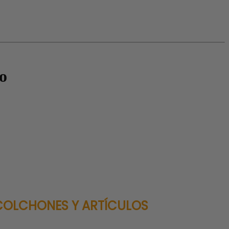
o
 COLCHONES Y ARTÍCULOS