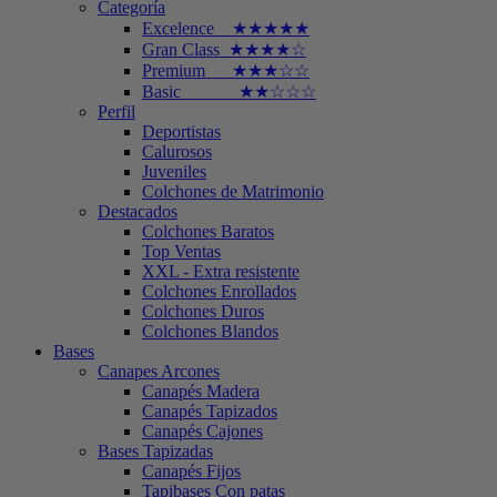
Categoría
Excelence ★★★★★
Gran Class ★★★★☆
Premium ★★★☆☆
Basic ★★☆☆☆
Perfil
Deportistas
Calurosos
Juveniles
Colchones de Matrimonio
Destacados
Colchones Baratos
Top Ventas
XXL - Extra resistente
Colchones Enrollados
Colchones Duros
Colchones Blandos
Bases
Canapes Arcones
Canapés Madera
Canapés Tapizados
Canapés Cajones
Bases Tapizadas
Canapés Fijos
Tapibases Con patas