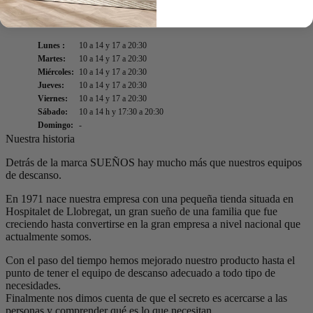
Horarios
Lunes :
10 a 14 y 17 a 20:30
Martes:
10 a 14 y 17 a 20:30
Miércoles:
10 a 14 y 17 a 20:30
Jueves:
10 a 14 y 17 a 20:30
Viernes:
10 a 14 y 17 a 20:30
Sábado:
10 a 14 h y 17:30 a 20:30
Domingo:
-
Nuestra historia
Detrás de la marca SUEÑOS hay mucho más que nuestros equipos
de descanso.
En 1971 nace nuestra empresa con una pequeña tienda situada en
Hospitalet de Llobregat, un gran sueño de una familia que fue
creciendo hasta convertirse en la gran empresa a nivel nacional que
actualmente somos.
Con el paso del tiempo hemos mejorado nuestro producto hasta el
punto de tener el equipo de descanso adecuado a todo tipo de
necesidades.
Finalmente nos dimos cuenta de que el secreto es acercarse a las
personas y comprender qué es lo que necesitan.