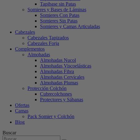
Tapibase sin Patas
Somieres y Bases de Láminas
Somieres Con Patas
Somieres Sin Patas
Somieres y Camas Articuladas
Cabezales
Cabezales Tapizados
Cabezales Forja
Complementos
Almohadas
Almohadas Nucol
Almohadas Viscoelásticas
Almohadas Fibra
Almohadas Cervicales
Almohadas Plumas
Protección Colchón
Cubrecolchones
Protectores y Sábanas
Ofertas
Camas
Pack Somier y Colchón
Blog
Buscar