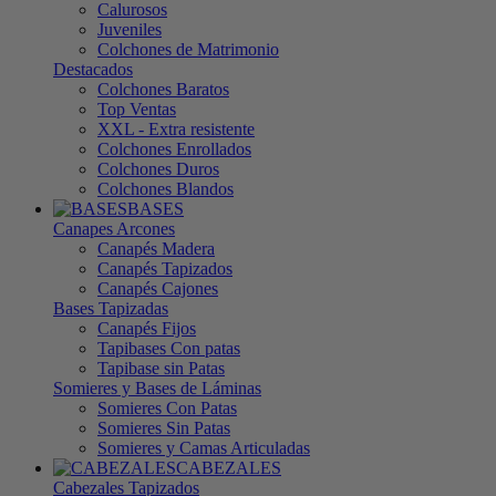
Calurosos
Juveniles
Colchones de Matrimonio
Destacados
Colchones Baratos
Top Ventas
XXL - Extra resistente
Colchones Enrollados
Colchones Duros
Colchones Blandos
BASES
Canapes Arcones
Canapés Madera
Canapés Tapizados
Canapés Cajones
Bases Tapizadas
Canapés Fijos
Tapibases Con patas
Tapibase sin Patas
Somieres y Bases de Láminas
Somieres Con Patas
Somieres Sin Patas
Somieres y Camas Articuladas
CABEZALES
Cabezales Tapizados