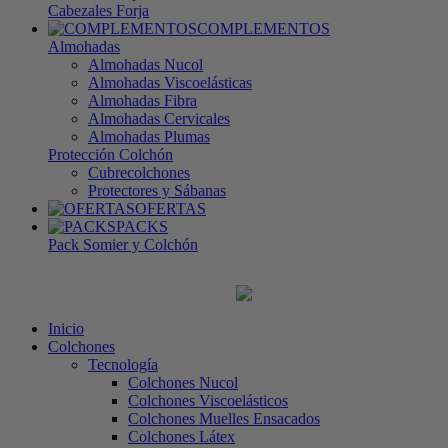
Cabezales Forja
COMPLEMENTOS
Almohadas
Almohadas Nucol
Almohadas Viscoelásticas
Almohadas Fibra
Almohadas Cervicales
Almohadas Plumas
Protección Colchón
Cubrecolchones
Protectores y Sábanas
OFERTAS
PACKS
Pack Somier y Colchón
Inicio
Colchones
Tecnología
Colchones Nucol
Colchones Viscoelásticos
Colchones Muelles Ensacados
Colchones Látex