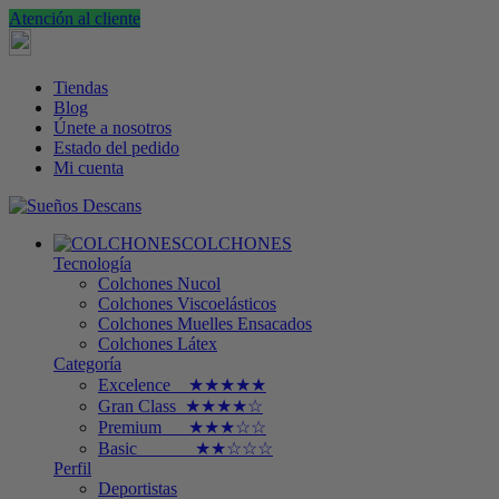
Atención al cliente
Tiendas
Blog
Únete a nosotros
Estado del pedido
Mi cuenta
COLCHONES
Tecnología
Colchones Nucol
Colchones Viscoelásticos
Colchones Muelles Ensacados
Colchones Látex
Categoría
Excelence ★★★★★
Gran Class ★★★★☆
Premium ★★★☆☆
Basic ★★☆☆☆
Perfil
Deportistas