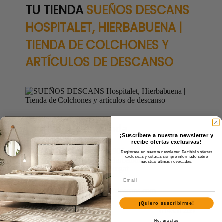
TU TIENDA
SUEÑOS DESCANS
HOSPITALET, HIERBABUENA |
TIENDA DE COLCHONES Y
ARTÍCULOS DE DESCANSO
Detalles de la tienda
¡Suscríbete a nuestra newsletter y
recibe ofertas exclusivas!
Carrer Hierbabuena, 32, 08906
Regístrate en nuestra newsletter. Recibirás ofertas
exclusivas y estarás siempre informado sobre
L'Hospitalet de Llobregat, Barcelona
nuestras últimas novedades.
08906 L'Hospitalet de Llobregat
Tel. 934 37 77 45
Email:
hierbabuena@suenosdescans.com
Whatsapp:
¡Quiero suscribirme!
Información adicional
614351269
No, gracias