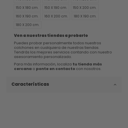
150 X 180 cm.
150 X 190 cm.
150 X 200 cm.
160 X 190 cm.
160 X 200 cm.
180 X 190 cm.
180 X 200 cm.
Ven a nuestras tiendas a probarlo
Puedes probar personalmente todos nuestros
colchones en cualquiera de nuestras tiendas.
Tendrás los mejores servicios contando con nuestro
asesoramiento personalizado.
Para más información, localiza
tu tienda más
cercana
o
ponte en contacto
con nosotros.
Características