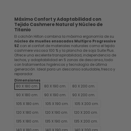
Máximo Confort y Adaptabilidad con
Tejido Cashmere Natural y Núcleo de
Titanio
El colchón Hilton combina la máxima ergonomía de su
núcleo de muelles ensacados Multipro Progressive
5Z
con el confort de materiales naturales como el tejido
cashmere viscosa 100 % y la plancha de soja Suite Plus.
Ofrece una excelente transpirabilidad, independencia de
lechos, y adaptabilidad en 5 zonas de descanso, todo
con tratamientos higiénicos y tecnología de última
generación. Ideal para un descanso saludable, fresco y
reparador.
Dimensiones
80 X 180 cm.
80 X 190 cm.
80 X 200 cm.
90 X 180 cm.
90 X 190 cm.
90 X 200 cm.
105 X 180 cm.
105 X 190 cm.
105 X 200 cm.
120 X 180 cm.
120 X 190 cm.
120 X 200 cm.
135 X 180 cm.
135 X 190 cm.
135 X 200 cm.
140 X 180 cm.
140 X 190 cm.
140 X 200 cm.