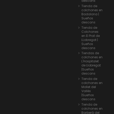
descans
Tienda de
colchones en
Badalona |
Sueños
descans
Tienda de
Colchones
en El Prat de
LLobregat |
Sueños
descans
Tiendas de
colchones en
L'Hospitalet
de Llobregat
|Sueños
descans
Tienda de
colchones en
Mollet del
Vallès
|Sueños
descans
Tienda de
colchones en
Barberá del