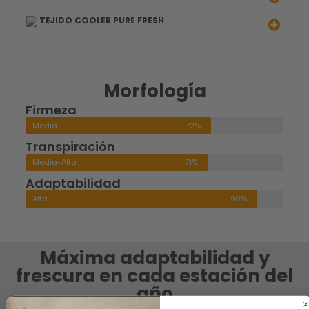
TEJIDO COOLER PURE FRESH
Morfología
Firmeza
Media
72%
Transpiración
Media-Alta
71%
Adaptabilidad
Alta
90%
Máxima adaptabilidad y
frescura en cada estación del
año