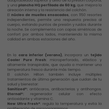
adaptabilidad superior y alivio de la presión corporal,
y una
plancha HQ perfilada de 60 kg
, que mejora la
aireación interna y la resistencia del colchón.
El
núcleo de muelles ensacados
, con 1150 resortes
independientes, permite una respuesta precisa al
cuerpo, evitando puntos de presión y ruidos durante
la noche. Se complementa con capas simétricas de
confort por ambos lados, manteniendo la misma
calidad en ambas estaciones del año.
En la
cara inferior (verano)
, incorpora un
tejido
Cooler Pure Fresh
: microperforado, elástico y
altamente transpirable, que ayuda a mantener una
temperatura fresca durante más tiempo.
El colchón Hilton también incluye múltiples
tratamientos de última generación que cuidan de tu
salud y bienestar:
Sanitized®:
antiácaros, antibacterias y antihongos.
Eternal®:
regenerador celular con efecto
antioxidante y vitamina C.
New Ultra Fresh®
: regula la temperatura y evita la
proliferación de microorganismos.