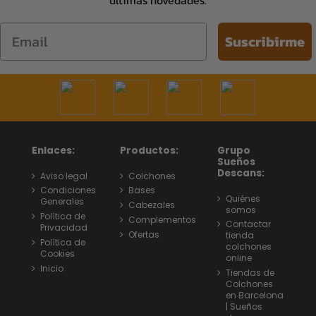
últimas novedades.
Email
Suscribirme
Enlaces:
Productos:
Grupo
Sueños
Descans:
Aviso legal
Colchones
Condiciones
Bases
Quiénes
Generales
Cabezales
somos
Política de
Complementos
Contactar
Privacidad
Ofertas
tienda
Política de
colchones
Cookies
online
Inicio
Tiendas de
Colchones
en Barcelona
| Sueños