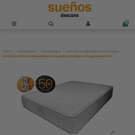
-65%
0
Inicio
Colchones
Tecnología
Colchones Muelles Ensacados
Colchón Hilton de Muelles Ensacados Multipro Progressive 5Z