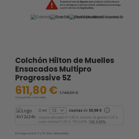
Colchón Hilton de Muelles
Ensacados Multipro
Progressive 5Z
611,80 €
1.748,00 €
-65%
Impuestos incluidos
O en
cuotas
de
50,98 €
i
Importe adeudado
611,80 €,
comisión de gestión
0,00 €,
cuota residual
51,02 €,
TIN
0,00%,
TAE
0,00%.
Entrega entre 7 y 10 días laborables