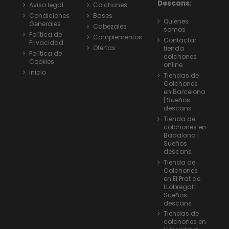
Descans:
Aviso legal
Colchones
Condiciones
Bases
Quiénes
Generales
Cabezales
somos
Política de
Complementos
Contactar
Privacidad
Ofertas
tienda
Política de
colchones
Cookies
online
Inicio
Tiendas de
Colchones
en Barcelona
| Sueños
descans
Tienda de
colchones en
Badalona |
Sueños
descans
Tienda de
Colchones
en El Prat de
LLobregat |
Sueños
descans
Tiendas de
colchones en