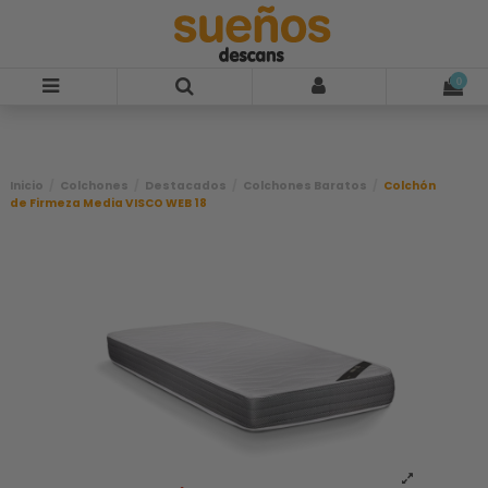
-60%
0
Inicio
Colchones
Destacados
Colchones Baratos
Colchón
de Firmeza Media VISCO WEB 18