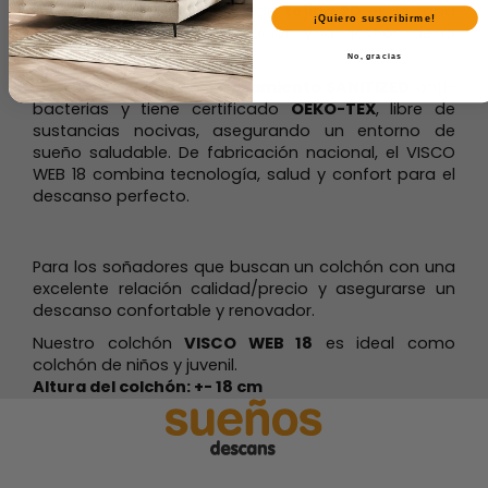
resistente, y su tecnología de
tejido 2D
en la tapa
¡Quiero suscribirme!
inferior promueve la ventilación y la gestión de la
humedad.
No, gracias
Incorpora además un 
tratamiento SANITIZED
 anti-
bacterias y tiene certificado 
OEKO-TEX
, libre de 
sustancias nocivas, asegurando un entorno de 
sueño saludable. 
De fabricación nacional, el VISCO 
WEB 18 combina tecnología, salud y confort para el 
descanso perfecto.
Para los soñadores que buscan un colchón con una 
excelente relación calidad/precio y asegurarse un 
descanso confortable y renovador.
Nuestro colchón 
VISCO WEB 18
 es ideal como 
colchón de niños y juvenil.
Altura del colchón: +- 18 cm