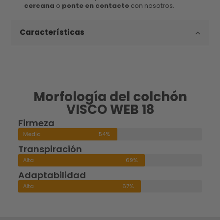
cercana
o
ponte en contacto
con nosotros.
Características
Morfología del colchón
VISCO WEB 18
Firmeza
Media
54%
Transpiración
Alta
69%
Adaptabilidad
Alta
67%