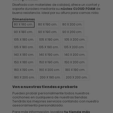
Diseñado con materiales de calidad, ofrece un confort y
soporte duradero mediante su
núcleo CLOUD FOAM
de
buena resistencia. Ideal por su altura para camas nido.
Dimensiones
80 X 180 cm.
80 X 190 cm.
80 X 200 cm.
90 X 180 cm.
90 X 190 cm.
90 X 200 cm.
105 X 180 cm.
105 X 190 cm.
105 X 200 cm.
135 X 180 cm.
135 X 190 cm.
135 X 200 cm.
140 X 180 cm.
140 X 190 cm.
140 X 200 cm.
150 X 180 cm.
150 X 190 cm.
150 X 200 cm.
160 X 190 cm.
160 X 200 cm.
180 X 190 cm.
180 X 200 cm.
200 X 190 cm.
200 X 200 cm.
Ven a nuestras tiendas a probarlo
Puedes probar personalmente todos nuestros
colchones en cualquiera de nuestras tiendas.
Tendrás los mejores servicios contando con nuestro
asesoramiento personalizado.
Para más información, localiza
tu tienda más