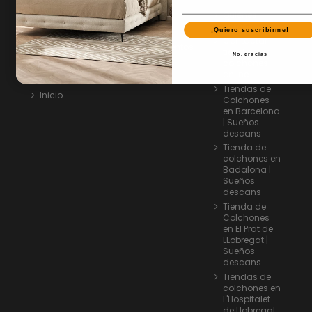
Aviso legal
Colchones
Quiénes
Condiciones
Bases
somos
Generales
¡Quiero suscribirme!
Cabezales
Contactar
Política de
Complementos
tienda
Privacidad
No, gracias
Ofertas
colchones
Política de
online
Cookies
Tiendas de
Inicio
Colchones
en Barcelona
| Sueños
descans
Tienda de
colchones en
Badalona |
Sueños
descans
Tienda de
Colchones
en El Prat de
LLobregat |
Sueños
descans
Tiendas de
colchones en
L'Hospitalet
de Llobregat