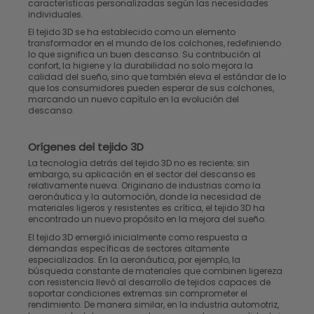
características personalizadas según las necesidades
individuales.
El tejido 3D se ha establecido como un elemento
transformador en el mundo de los colchones, redefiniendo
lo que significa un buen descanso. Su contribución al
confort, la higiene y la durabilidad no solo mejora la
calidad del sueño, sino que también eleva el estándar de lo
que los consumidores pueden esperar de sus colchones,
marcando un nuevo capítulo en la evolución del
descanso.
Orígenes del tejido 3D
La tecnología detrás del tejido 3D no es reciente; sin
embargo, su aplicación en el sector del descanso es
relativamente nueva. Originario de industrias como la
aeronáutica y la automoción, donde la necesidad de
materiales ligeros y resistentes es crítica, el tejido 3D ha
encontrado un nuevo propósito en la mejora del sueño.
El tejido 3D emergió inicialmente como respuesta a
demandas específicas de sectores altamente
especializados. En la aeronáutica, por ejemplo, la
búsqueda constante de materiales que combinen ligereza
con resistencia llevó al desarrollo de tejidos capaces de
soportar condiciones extremas sin comprometer el
rendimiento. De manera similar, en la industria automotriz,