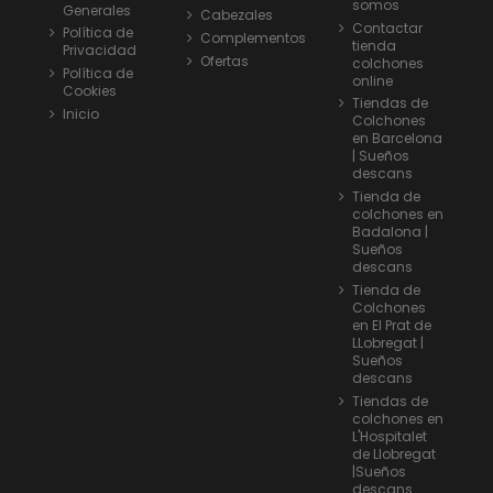
somos
Generales
Cabezales
Contactar
Política de
Complementos
tienda
Privacidad
Ofertas
colchones
Política de
online
Cookies
Tiendas de
Inicio
Colchones
en Barcelona
| Sueños
descans
Tienda de
colchones en
Badalona |
Sueños
descans
Tienda de
Colchones
en El Prat de
LLobregat |
Sueños
descans
Tiendas de
colchones en
L'Hospitalet
de Llobregat
|Sueños
descans