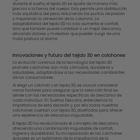
durante el sueño, el tejido 3D se ajusta de manera más
precisa a la forma del cuerpo. Esto permite una distribución
más equitativa del peso, reduciendo los puntos de presión
y mejorando la alineación de la columna. La
adaptabilidad del tejido 3D no solo aumenta el confort,
sino que también puede contribuir a un mejor descanso,
aliviando dolores y molestias que pueden surgir de una
mala postura al dormir.
Innovaciones y futuro del tejido 3D en
colchones
La evolución continua de la tecnología del tejido 3D
promete colchones aún más cómodos, duraderos y
saludables, adaptándose a las necesidades cambiantes
de los consumidores.
Al elegir un colchón con tejido 3D, es crucial considerar
varios factores para asegurar que la selección final se
alinee con las necesidades específicas de descanso de
cada individuo. En Sueños Descans, entendemos la
importancia de esta decisión y, por ello, todos nuestros
colchones cuentan con tejido 3D, diseñados para ofrecer
una experiencia de descanso inigualable.
El tejido 3D ha revolucionado el concepto de descanso,
ofreciendo una combinación inigualable de confort,
higiene y durabilidad. Su incorporación en los colchones
actuales es un testimonio de la importancia de la