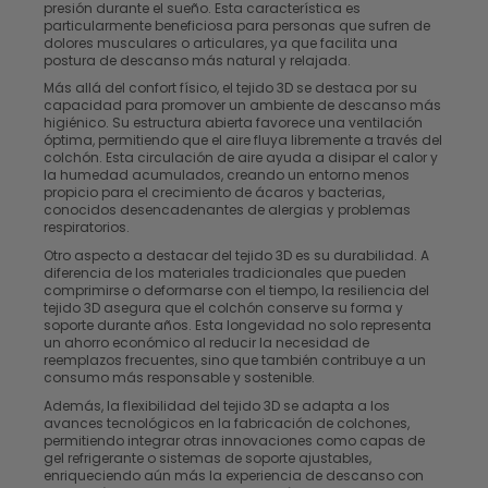
presión durante el sueño. Esta característica es
particularmente beneficiosa para personas que sufren de
dolores musculares o articulares, ya que facilita una
postura de descanso más natural y relajada.
Más allá del confort físico, el tejido 3D se destaca por su
capacidad para promover un ambiente de descanso más
higiénico. Su estructura abierta favorece una ventilación
óptima, permitiendo que el aire fluya libremente a través del
colchón. Esta circulación de aire ayuda a disipar el calor y
la humedad acumulados, creando un entorno menos
propicio para el crecimiento de ácaros y bacterias,
conocidos desencadenantes de alergias y problemas
respiratorios.
Otro aspecto a destacar del tejido 3D es su durabilidad. A
diferencia de los materiales tradicionales que pueden
comprimirse o deformarse con el tiempo, la resiliencia del
tejido 3D asegura que el colchón conserve su forma y
soporte durante años. Esta longevidad no solo representa
un ahorro económico al reducir la necesidad de
reemplazos frecuentes, sino que también contribuye a un
consumo más responsable y sostenible.
Además, la flexibilidad del tejido 3D se adapta a los
avances tecnológicos en la fabricación de colchones,
permitiendo integrar otras innovaciones como capas de
gel refrigerante o sistemas de soporte ajustables,
enriqueciendo aún más la experiencia de descanso con