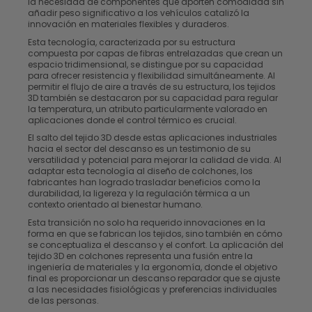
la necesidad de componentes que aporten comodidad sin
añadir peso significativo a los vehículos catalizó la
innovación en materiales flexibles y duraderos.
Esta tecnología, caracterizada por su estructura
compuesta por capas de fibras entrelazadas que crean un
espacio tridimensional, se distingue por su capacidad
para ofrecer resistencia y flexibilidad simultáneamente. Al
permitir el flujo de aire a través de su estructura, los tejidos
3D también se destacaron por su capacidad para regular
la temperatura, un atributo particularmente valorado en
aplicaciones donde el control térmico es crucial.
El salto del tejido 3D desde estas aplicaciones industriales
hacia el sector del descanso es un testimonio de su
versatilidad y potencial para mejorar la calidad de vida. Al
adaptar esta tecnología al diseño de colchones, los
fabricantes han logrado trasladar beneficios como la
durabilidad, la ligereza y la regulación térmica a un
contexto orientado al bienestar humano.
Esta transición no solo ha requerido innovaciones en la
forma en que se fabrican los tejidos, sino también en cómo
se conceptualiza el descanso y el confort. La aplicación del
tejido 3D en colchones representa una fusión entre la
ingeniería de materiales y la ergonomía, donde el objetivo
final es proporcionar un descanso reparador que se ajuste
a las necesidades fisiológicas y preferencias individuales
de las personas.