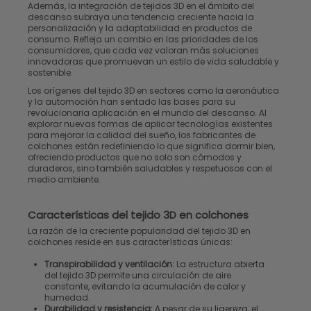
Además, la integración de tejidos 3D en el ámbito del
descanso subraya una tendencia creciente hacia la
personalización y la adaptabilidad en productos de
consumo. Refleja un cambio en las prioridades de los
consumidores, que cada vez valoran más soluciones
innovadoras que promuevan un estilo de vida saludable y
sostenible.
Los orígenes del tejido 3D en sectores como la aeronáutica
y la automoción han sentado las bases para su
revolucionaria aplicación en el mundo del descanso. Al
explorar nuevas formas de aplicar tecnologías existentes
para mejorar la calidad del sueño, los fabricantes de
colchones están redefiniendo lo que significa dormir bien,
ofreciendo productos que no solo son cómodos y
duraderos, sino también saludables y respetuosos con el
medio ambiente.
Características del tejido 3D en colchones
La razón de la creciente popularidad del tejido 3D en
colchones reside en sus características únicas:
Transpirabilidad y ventilación:
La estructura abierta
del tejido 3D permite una circulación de aire
constante, evitando la acumulación de calor y
humedad.
Durabilidad y resistencia:
A pesar de su ligereza, el