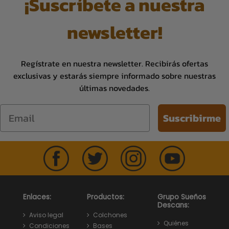
¡Suscríbete a nuestra
newsletter!
Regístrate en nuestra newsletter. Recibirás ofertas
exclusivas y estarás siempre informado sobre nuestras
últimas novedades.
Email
Suscribirme
Enlaces:
Productos:
Grupo Sueños
Descans:
Aviso legal
Colchones
Quiénes
Condiciones
Bases